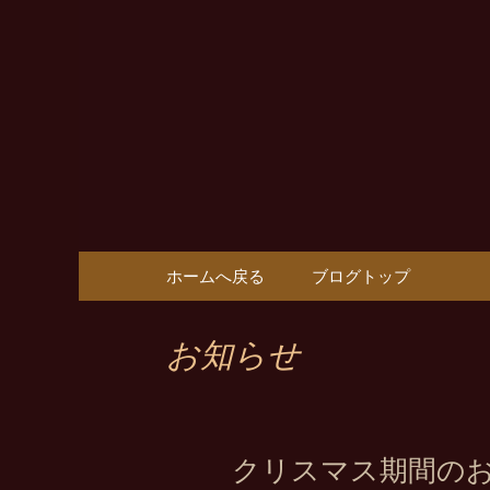
Vin樹亭から耳よりの情報
Vin樹亭
コンテンツへ移動
ホームへ戻る
ブログトップ
お知らせ
クリスマス期間の