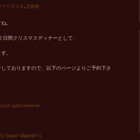
クリスマス
,
北新地
すね。
日の２日間クリスマスディナーとして、
ます。
けしておりますので、以下のページよりご予約下さ
/vin-jutei/reserve
565/?pups=2&pndt=1