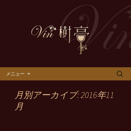
Vin樹亭から耳よりの情報をお伝えしま
す
Vin樹亭ニュース
コンテンツへ移動
検
メニュー
索:
月別アーカイブ: 2016年11
月