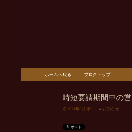
Vin樹亭から耳よりの情報
Vin樹亭
コンテンツへ移動
ホームへ戻る
ブログトップ
時短要請期間中の営
2021年3月3日
お知らせ